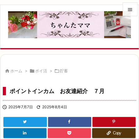


メニュ

サイド

前へ


ホーム
>

ポイ活
>

貯蓄
次へ

ポイントインカム お友達紹介 ７月
検索

2025年7月7日

2025年8月4日
Copy