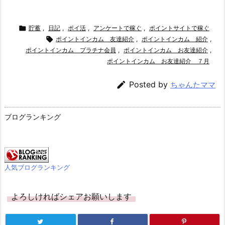

貯蓄
,
日記
,
ポイ活
,
アンケートで稼ぐ
,
ポイントサイトで稼ぐ

ポイントインカム 友達紹介
,
ポイントインカム 紹介
,
ポイントインカム プラチナ会員
,
ポイントインカム お友達紹介
,
ポイントインカム お友達紹介 ７月

Posted by
ちゃんたママ
ブログランキング
人気ブログランキング
よろしければシェアお願いします