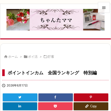


メニュ

サイド

前へ


ホーム
>

ポイ活
>

貯蓄
次へ

ポイントインカム 全国ランキング 特別編
検索

2026年6月17日
Copy