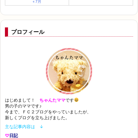
♡
日記
♡
子育て
♡
アンケートで稼ぐ
♡
節約、貯金、懸賞
♡
知育おもちゃ
♡
ハンドメイド
♡
料理、スイーツ
みなさんに愛されるブログにしていきたいです
よろしくお願いします♪
フォローする
最近の投稿