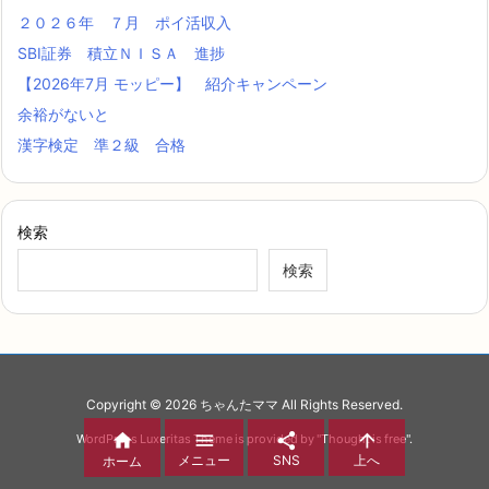




メニュー
SNS
上へ
ホーム