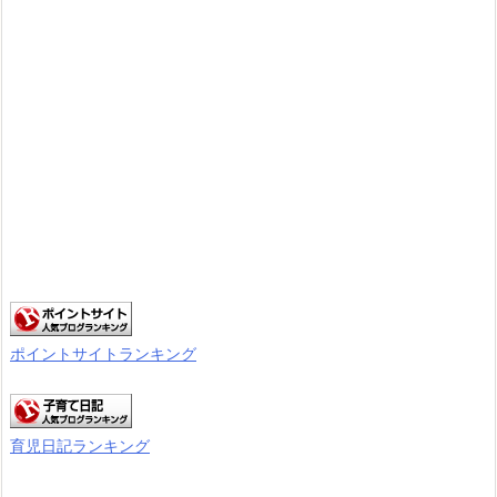
※当サイトでは、アフィリエイト広告を利用しています

貯蓄
,
ポイ活
,
アンケートで稼ぐ
,
ポイントサイトで稼ぐ

ポイントインカム 紹介
,
ポイントインカム 全国ランキング 特別編
,
ポイントインカム 全国ランキング
,
ポイントインカム お友達紹介

Posted by
ちゃんたママ
ブログランキング
人気ブログランキング