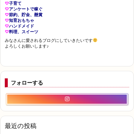
２０２６年 ７月 ポイ活収入
SBI証券 積立ＮＩＳＡ 進捗
【2026年7月 モッピー】 紹介キャンペーン
余裕がないと
漢字検定 準２級 合格
検索
検索
Copyright ©
2026
ちゃんたママ
All Rights Reserved.
WordPress Luxeritas Theme is provided by "
Thought is free
".