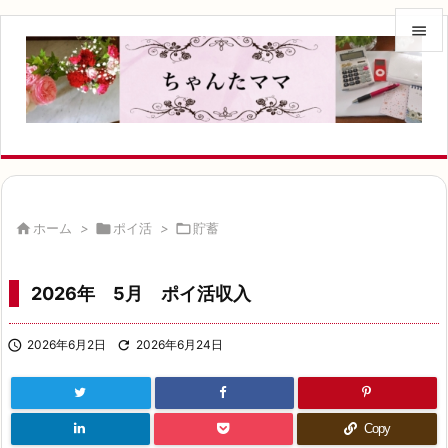


メニュ

サイド

前へ


ホーム
>

ポイ活
>

貯蓄
次へ

2026年 5月 ポイ活収入
検索

2026年6月2日

2026年6月24日
Copy