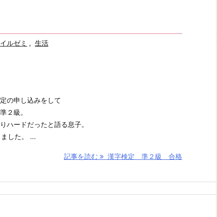
イルゼミ
,
生活
定の申し込みをして
準２級。
りハードだったと語る息子。
した。 ...
記事を読む
漢字検定 準２級 合格