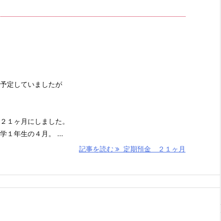
予定していましたが
２１ヶ月にしました。
１年生の４月。 ...
記事を読む
定期預金 ２１ヶ月