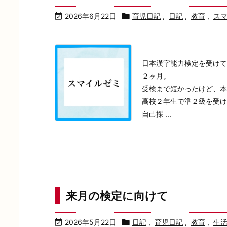

2026年6月22日

育児日記
,
日記
,
教育
,
ス
日本漢字能力検定を受けて
２ヶ月。
受検まで短かったけど、本
高校２年生で準２級を受け
自己採 ...
来月の検定に向けて

2026年5月22日

日記
,
育児日記
,
教育
,
生