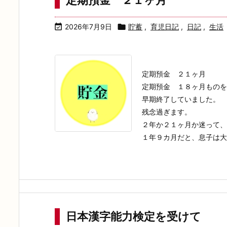
定期預金 ２１ヶ月

2026年7月9日

貯蓄
,
育児日記
,
日記
,
生活
定期預金 ２１ヶ月
定期預金 １８ヶ月ものを
早期終了していました。
残念過ぎます。
２年か２１ヶ月か迷って、
１年９カ月だと、息子は大学
日本漢字能力検定を受けて