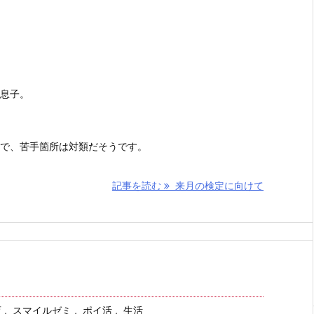
息子。
で、苦手箇所は対類だそうです。
記事を読む
来月の検定に向けて
育
,
スマイルゼミ
,
ポイ活
,
生活