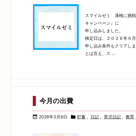
スマイルゼミ 漢検に挑戦
キャンペーン』に
申し込みしました。
検定日は、２０２６年６月
申し込み条件もクリアしま
とは言え、ス ...
今月の出費

2026年3月9日

貯蓄
,
日記
,
育児日記
,
教育