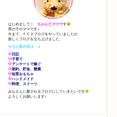
はじめまして！
ちゃんたママ
です
男の子のママです♪
今まで、ＦＣ２ブログをやっていましたが、
新しくブログを立ち上げました。
主な記事内容は ↓
♡
日記
♡
子育て
♡
アンケートで稼ぐ
♡
節約、貯金、懸賞
♡
知育おもちゃ
♡
ハンドメイド
♡
料理、スイーツ
みなさんに愛されるブログにしていきたいです
よろしくお願いします♪