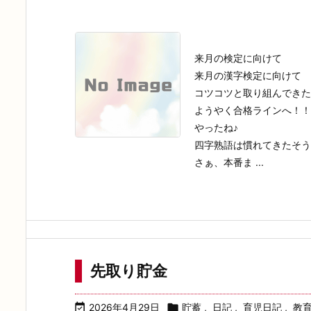
来月の検定に向けて
来月の漢字検定に向けて
コツコツと取り組んできた
ようやく合格ラインへ！！
やったね♪
四字熟語は慣れてきたそう
さぁ、本番ま ...
先取り貯金

2026年4月29日

貯蓄
,
日記
,
育児日記
,
教