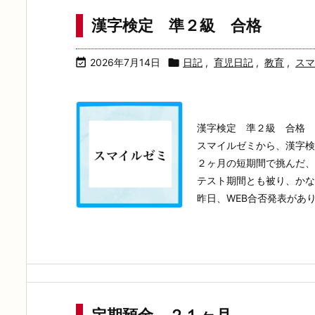
漢字検定 準２級 合格

2026年7月14日

日記
,
育児日記
,
教育
,
スマ
漢字検定 準２級 合格
スマイルゼミから、漢字検
２ヶ月の短期間で挑んだ、
テスト期間とも被り、かな
昨日、WEB合否発表がありま