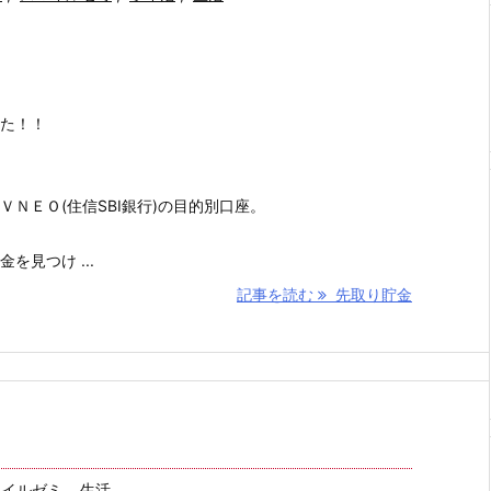
た！！
ＮＥＯ(住信SBI銀行)の目的別口座。
を見つけ ...
記事を読む
先取り貯金
マイルゼミ
,
生活