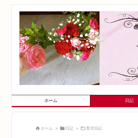
ホーム
日記

ホーム
>

日記
>

育児日記