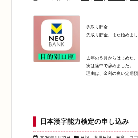
先取り貯金
先取り貯金、また始めまし
去年の５月からはじめた、Ｖ
実は途中で辞めました。
理由は、金利の良い定期預金
日本漢字能力検定の申し込み

2026年4月22日

日記
,
育児日記
,
教育
,
ス