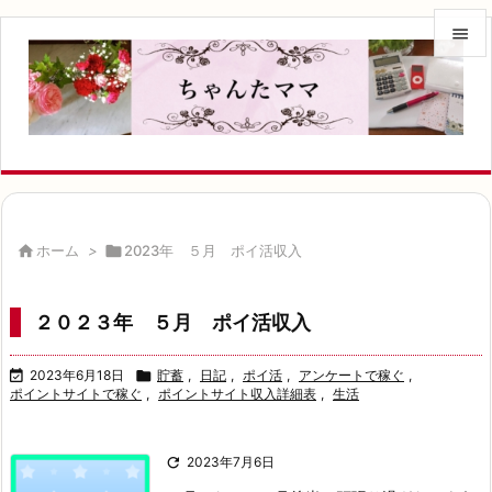


メニュ

サイド

前へ


ホーム
>

2023年 ５月 ポイ活収入
次へ

２０２３年 ５月 ポイ活収入
検索

2023年6月18日

貯蓄
,
日記
,
ポイ活
,
アンケートで稼ぐ
,
ポイントサイトで稼ぐ
,
ポイントサイト収入詳細表
,
生活

2023年7月6日