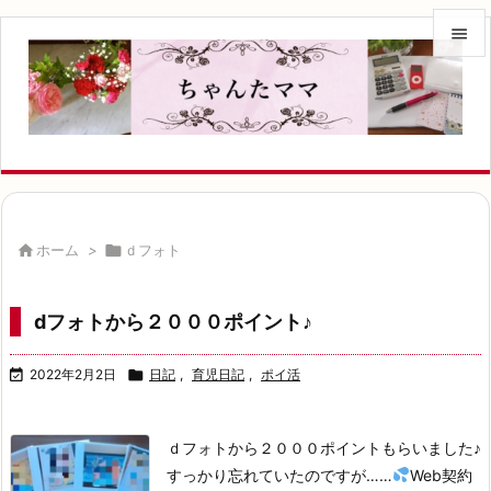


メニュ

サイド

前へ


ホーム
>

ｄフォト
次へ

dフォトから２０００ポイント♪
検索

2022年2月2日

日記
,
育児日記
,
ポイ活
ｄフォトから２０００ポイントもらいました♪
すっかり忘れていたのですが……
Web契約