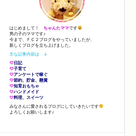
はじめまして！
ちゃんたママ
です
男の子のママです♪
今まで、ＦＣ２ブログをやっていましたが、
新しくブログを立ち上げました。
主な記事内容は ↓
♡
日記
♡
子育て
♡
アンケートで稼ぐ
♡
節約、貯金、懸賞
♡
知育おもちゃ
♡
ハンドメイド
♡
料理、スイーツ
みなさんに愛されるブログにしていきたいです
よろしくお願いします♪