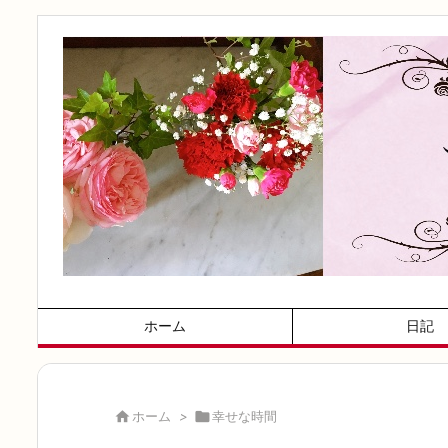
ホーム
日記

ホーム
>

幸せな時間