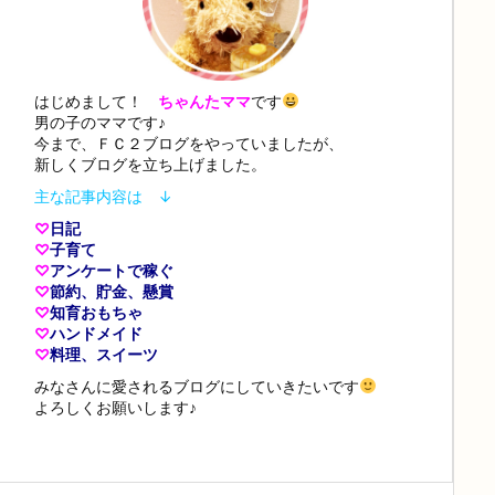
はじめまして！
ちゃんたママ
です
男の子のママです♪
今まで、ＦＣ２ブログをやっていましたが、
新しくブログを立ち上げました。
主な記事内容は ↓
♡
日記
♡
子育て
♡
アンケートで稼ぐ
♡
節約、貯金、懸賞
♡
知育おもちゃ
♡
ハンドメイド
♡
料理、スイーツ
みなさんに愛されるブログにしていきたいです
よろしくお願いします♪