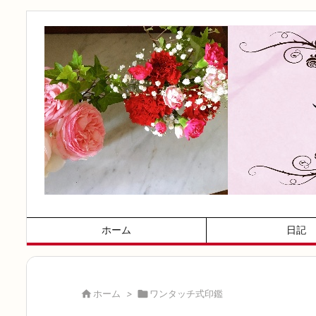
ホーム
日記

ホーム
>

ワンタッチ式印鑑