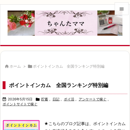


メニュ

サイド

前へ


ホーム
>

ポイントインカム 全国ランキング特別編
次へ

ポイントインカム 全国ランキング特別編
検索

2026年5月15日

貯蓄
,
日記
,
ポイ活
,
アンケートで稼ぐ
,
ポイントサイトで稼ぐ
★こちらのブログ記事は、ポイントインカム