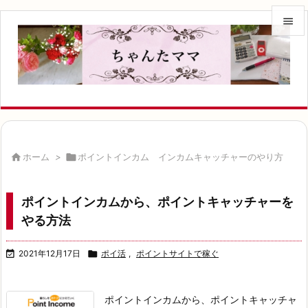


メニュ

サイド

前へ


ホーム
>

ポイントインカム インカムキャッチャーのやり方
次へ

ポイントインカムから、ポイントキャッチャーを
検索
やる方法

2021年12月17日

ポイ活
,
ポイントサイトで稼ぐ
ポイントインカムから、
ポイントキャッチャ