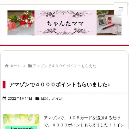


メニュ

サイド

前へ


ホーム
>

アマゾンで４０００ポイントもらえた
次へ

アマゾンで４０００ポイントもらいました♪
検索

2022年1月14日

日記
,
ポイ活
アマゾンで、ＪＣＢカードを追加するだけ
で、
４０００ポイントもらえました！！
イン