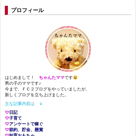
プロフィール
はじめまして！
ちゃんたママ
です
男の子のママです♪
今まで、ＦＣ２ブログをやっていましたが、
新しくブログを立ち上げました。
主な記事内容は ↓
♡
日記
♡
子育て
♡
アンケートで稼ぐ
♡
節約、貯金、懸賞
♡
知育おもちゃ