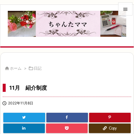


メニュ

サイド

前へ


ホーム
>

日記
次へ

11月 紹介制度
検索

2022年11月8日
Copy