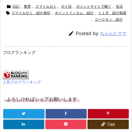

日記
,
教育
,
スマイルゼミ
,
ポイ活
,
ポイントサイトで稼ぐ
,
生活

スマイルゼミ 紹介者ID
,
ポイントインカム 紹介
,
１１月 紹介制度
,
コークオン 紹介

Posted by
ちゃんたママ
ブログランキング
人気ブログランキング
よろしければシェアお願いします
Copy