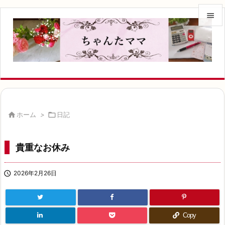


メニュ

サイド

前へ


ホーム
>

日記
次へ

貴重なお休み
検索

2026年2月26日
Copy