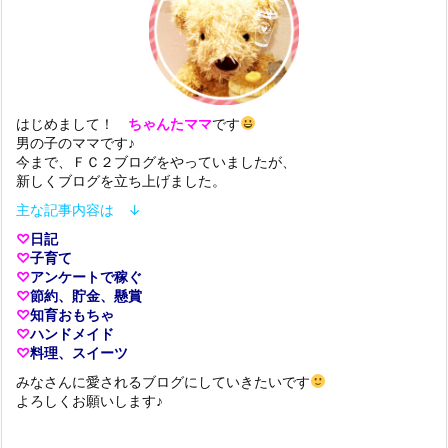
はじめまして！
ちゃんたママ
です
男の子のママです♪
今まで、ＦＣ２ブログをやっていましたが、
新しくブログを立ち上げました。
主な記事内容は ↓
♡
日記
♡
子育て
♡
アンケートで稼ぐ
♡
節約、貯金、懸賞
♡
知育おもちゃ
♡
ハンドメイド
♡
料理、スイーツ
みなさんに愛されるブログにしていきたいです
よろしくお願いします♪