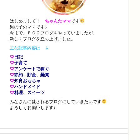
はじめまして！
ちゃんたママ
です
男の子のママです♪
今まで、ＦＣ２ブログをやっていましたが、
新しくブログを立ち上げました。
主な記事内容は ↓
♡
日記
♡
子育て
♡
アンケートで稼ぐ
♡
節約、貯金、懸賞
♡
知育おもちゃ
♡
ハンドメイド
♡
料理、スイーツ
みなさんに愛されるブログにしていきたいです
よろしくお願いします♪