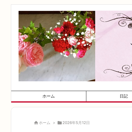
ホーム
日記

ホーム
>

2026年5月12日