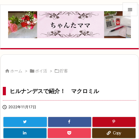


メニュ

サイド

前へ


ホーム
>

ポイ活
>

貯蓄
次へ

ヒルナンデスで紹介！ マクロミル
検索

2022年11月17日
Copy