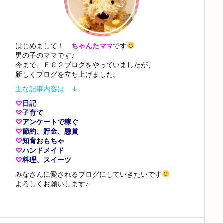
はじめまして！
ちゃんたママ
です
男の子のママです♪
今まで、ＦＣ２ブログをやっていましたが、
新しくブログを立ち上げました。
主な記事内容は ↓
♡
日記
♡
子育て
♡
アンケートで稼ぐ
♡
節約、貯金、懸賞
♡
知育おもちゃ
♡
ハンドメイド
♡
料理、スイーツ
みなさんに愛されるブログにしていきたいです
よろしくお願いします♪