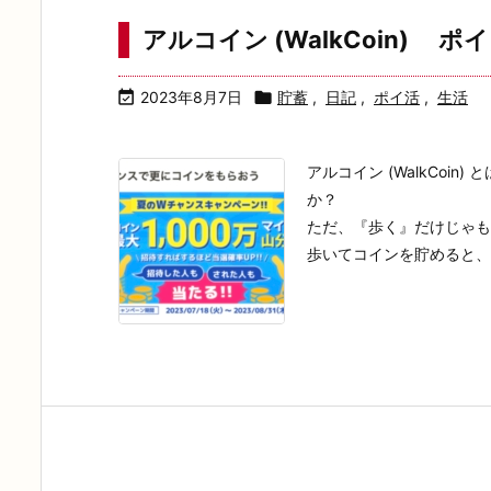
アルコイン (WalkCoin) ポ

2023年8月7日

貯蓄
,
日記
,
ポイ活
,
生活
アルコイン (WalkCoin)
か？
ただ、『歩く』だけじゃも
歩いてコインを貯めると、Pa