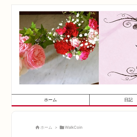
ホーム
日記

ホーム
>

WalkCoin