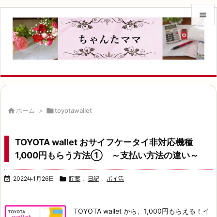


メニュ

サイド

前へ


ホーム
>

toyotawallet
次へ

TOYOTA wallet おサイフケータイ非対応機種
検索
1,000円もらう方法① ～支払い方法の違い～

2022年1月26日

貯蓄
,
日記
,
ポイ活
TOYOTA wallet から、1,000円もらえる！
イ