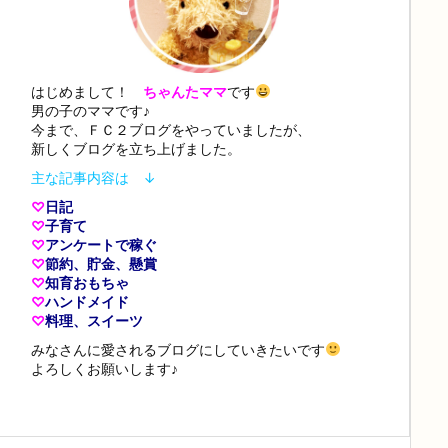
はじめまして！
ちゃんたママ
です
男の子のママです♪
今まで、ＦＣ２ブログをやっていましたが、
新しくブログを立ち上げました。
主な記事内容は ↓
♡
日記
♡
子育て
♡
アンケートで稼ぐ
♡
節約、貯金、懸賞
♡
知育おもちゃ
♡
ハンドメイド
♡
料理、スイーツ
みなさんに愛されるブログにしていきたいです
よろしくお願いします♪