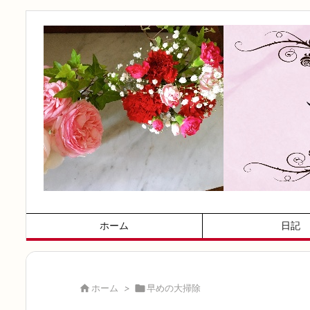
ホーム
日記

ホーム
>

早めの大掃除