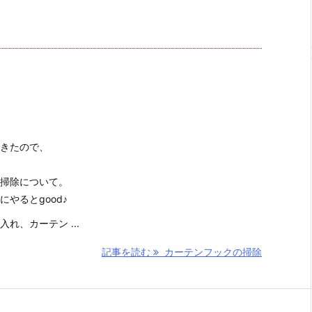
きたので、
掃除について。
やるとgood♪
れ、カーテン ...
記事を読む
カーテンフックの掃除