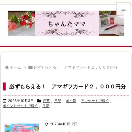


メニュ

サイド

前へ


ホーム
>

必ずもらえる！ アマギフカード２，０００円分
次へ

必ずもらえる！ アマギフカード２，０００円分
検索

2023年10月3日

貯蓄
,
日記
,
ポイ活
,
アンケートで稼ぐ
,
ポイントサイトで稼ぐ
,
生活

2023年10月17日