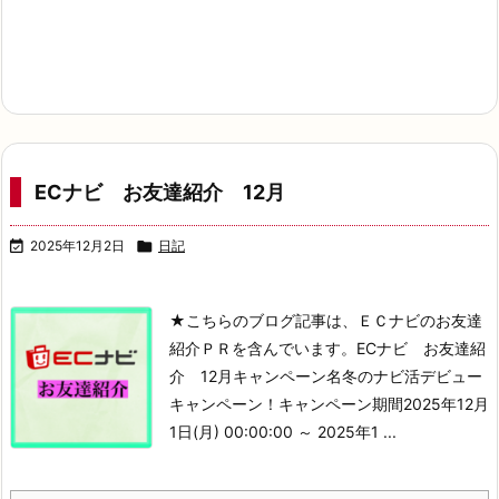
ECナビ お友達紹介 12月

2025年12月2日

日記
★こちらのブログ記事は、ＥＣナビのお友達
紹介ＰＲを含んでいます。
ECナビ お友達紹
介 12月キャンペーン名冬のナビ活デビュー
キャンペーン！キャンペーン期間2025年12月
1日(月) 00:00:00 ～ 2025年1 ...