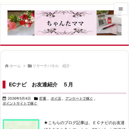


メニュ

サイド

前へ


ホーム
>

リサーチパネル 紹介
次へ

ECナビ お友達紹介 ５月
検索

2026年5月4日

貯蓄
,
ポイ活
,
アンケートで稼ぐ
,
ポイントサイトで稼ぐ
★こちらのブログ記事は、ＥＣナビのお友達