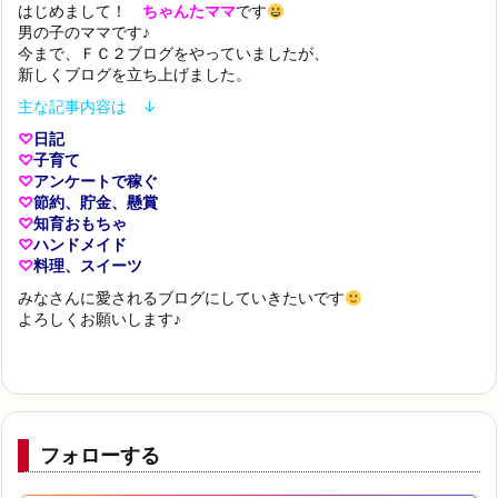
はじめまして！
ちゃんたママ
です
男の子のママです♪
今まで、ＦＣ２ブログをやっていましたが、
新しくブログを立ち上げました。
主な記事内容は ↓
♡
日記
♡
子育て
♡
アンケートで稼ぐ
♡
節約、貯金、懸賞
♡
知育おもちゃ
♡
ハンドメイド
♡
料理、スイーツ
みなさんに愛されるブログにしていきたいです
よろしくお願いします♪
フォローする