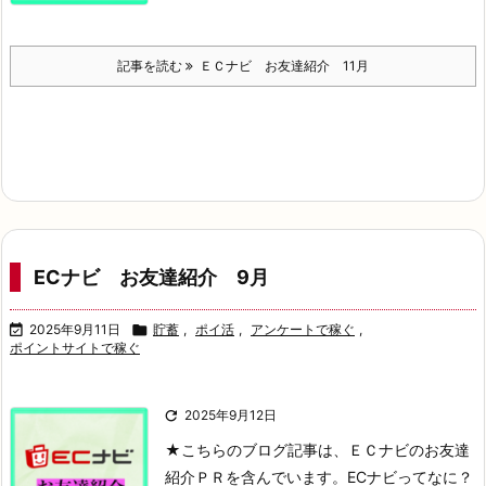
記事を読む
ＥＣナビ お友達紹介 11月
ECナビ お友達紹介 9月

2025年9月11日

貯蓄
,
ポイ活
,
アンケートで稼ぐ
,
ポイントサイトで稼ぐ

2025年9月12日
★こちらのブログ記事は、ＥＣナビのお友達
紹介ＰＲを含んでいます。
ECナビってなに？