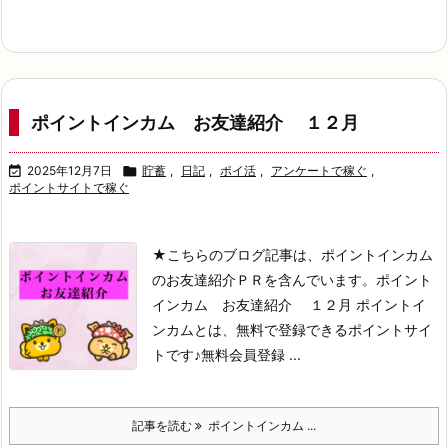
ポイントインカム お友達紹介 １２月

2025年12月7日

貯蓄
,
日記
,
ポイ活
,
アンケートで稼ぐ
,
ポイントサイトで稼ぐ
★こちらのブログ記事は、ポイントインカム
のお友達紹介ＰＲを含んでいます。
ポイント
インカム お友達紹介 １２月
ポイントイ
ンカムとは、無料で登録できるポイントサイ
トです♪
無料会員登録 ...
記事を読む
ポイントインカム ...