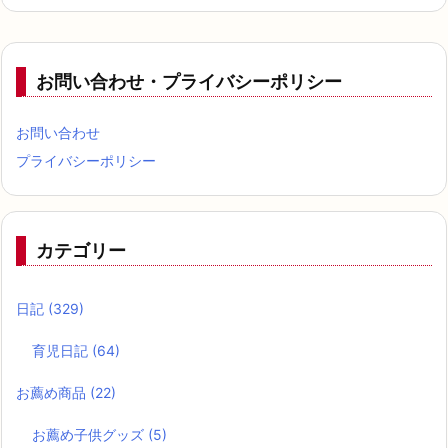
お問い合わせ・プライバシーポリシー
お問い合わせ
プライバシーポリシー
カテゴリー
日記
(329)
育児日記
(64)
お薦め商品
(22)
お薦め子供グッズ
(5)