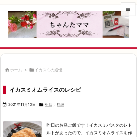


メニュ

サイド

前へ


ホーム
>

イカスミの追憶
次へ

イカスミオムライスのレシピ
検索

2021年11月10日

生活
,
料理
昨日のお昼ご飯です！
イカスミパスタのレト
ルトがあったので、
イカスミオムライスを作