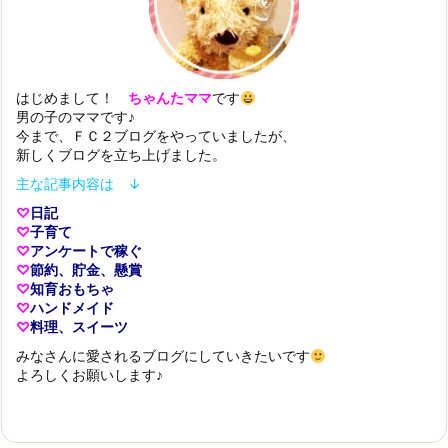
はじめまして！
ちゃんたママ
です
男の子のママです♪
今まで、ＦＣ２ブログをやっていましたが、
新しくブログを立ち上げました。
主な記事内容は ↓
♡
日記
♡
子育て
♡
アンケートで稼ぐ
♡
節約、貯金、懸賞
♡
知育おもちゃ
♡
ハンドメイド
♡
料理、スイーツ
みなさんに愛されるブログにしていきたいです
よろしくお願いします♪