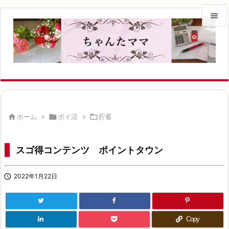


メニュ

サイド

前へ


ホーム
>

ポイ活
>

貯蓄
次へ

スゴ得コンテンツ ポイントタウン
検索

2022年1月22日
Copy