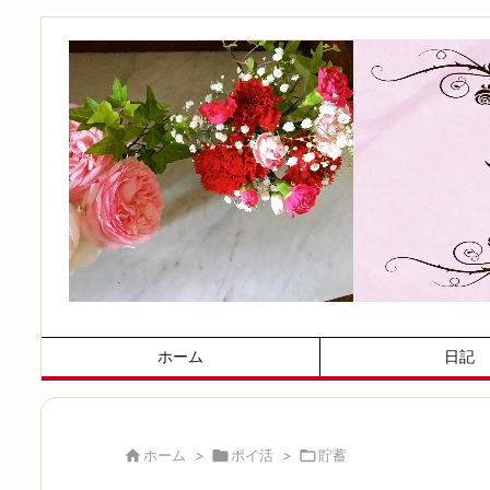
ホーム
日記

ホーム
>

ポイ活
>

貯蓄