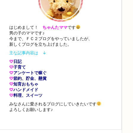
はじめまして！
ちゃんたママ
です
男の子のママです♪
今まで、ＦＣ２ブログをやっていましたが、
新しくブログを立ち上げました。
主な記事内容は ↓
♡
日記
♡
子育て
♡
アンケートで稼ぐ
♡
節約、貯金、懸賞
♡
知育おもちゃ
♡
ハンドメイド
♡
料理、スイーツ
みなさんに愛されるブログにしていきたいです
よろしくお願いします♪