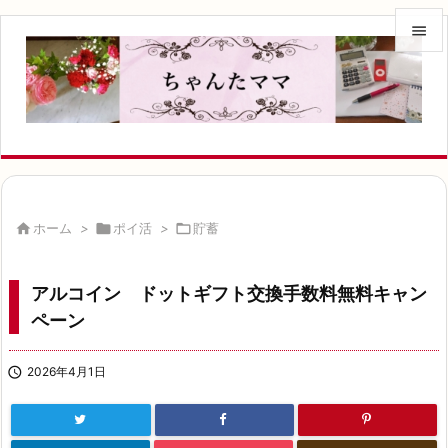


メニュ

サイド

前へ


ホーム
>

ポイ活
>

貯蓄
次へ

アルコイン ドットギフト交換手数料無料キャン
検索
ペーン

2026年4月1日