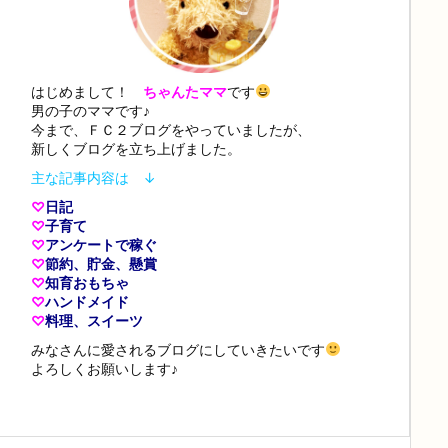
はじめまして！
ちゃんたママ
です
男の子のママです♪
今まで、ＦＣ２ブログをやっていましたが、
新しくブログを立ち上げました。
主な記事内容は ↓
♡
日記
♡
子育て
♡
アンケートで稼ぐ
♡
節約、貯金、懸賞
♡
知育おもちゃ
♡
ハンドメイド
♡
料理、スイーツ
みなさんに愛されるブログにしていきたいです
よろしくお願いします♪