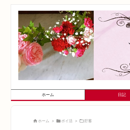
ホーム
日記

ホーム
>

ポイ活
>

貯蓄