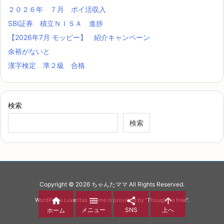
２０２６年 ７月 ポイ活収入
SBI証券 積立ＮＩＳＡ 進捗
【2026年7月 モッピー】 紹介キャンペーン
余裕がないと
漢字検定 準２級 合格
検索
検索
Copyright ©
2026
ちゃんたママ
All Rights Reserved.




WordPress Luxeritas Theme is provided by "
Thought is free
".
メニュー
SNS
上へ
ホーム