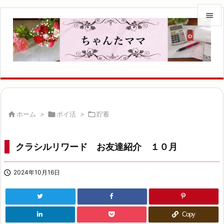


メニュ

サイド

前へ


ホーム
>

ポイ活
>

貯蓄
次へ

クラシルリワード お友達紹介 １０月
検索

2024年10月16日
Copy