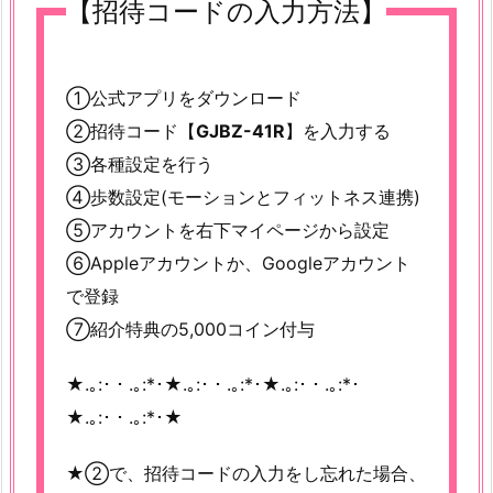
【招待コードの入力方法】
①公式アプリをダウンロード
②招待コード【
GJBZ-41R
】を入力する
③各種設定を行う
④歩数設定(モーションとフィットネス連携)
⑤アカウントを右下マイページから設定
⑥Appleアカウントか、Googleアカウント
で登録
⑦紹介特典の5,000コイン付与
★.｡:･・.｡:*･★.｡:･・.｡:*･★.｡:･・.｡:*･
★.｡:･・.｡:*･★
★②で、招待コードの入力をし忘れた場合、