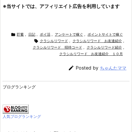
※当サイトでは、アフィリエイト広告を利用しています

貯蓄
,
日記
,
ポイ活
,
アンケートで稼ぐ
,
ポイントサイトで稼ぐ

クラシルリワード
,
クラシルリワード お友達紹介
,
クラシルリワード 招待コード
,
クラシルリワード紹介
,
クラシルリワード お友達紹介 １０月

Posted by
ちゃんたママ
ブログランキング
人気ブログランキング