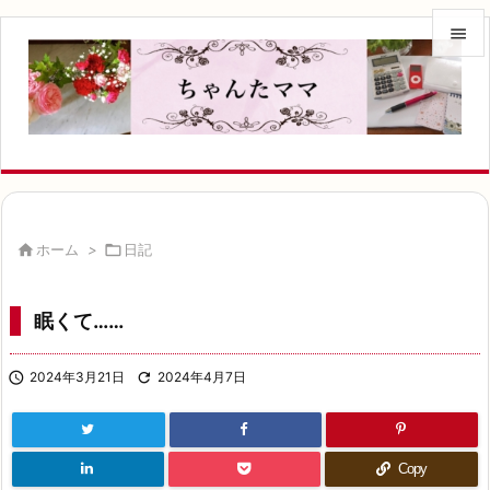


メニュ

サイド

前へ


ホーム
>

日記
次へ

眠くて……
検索

2024年3月21日

2024年4月7日
Copy