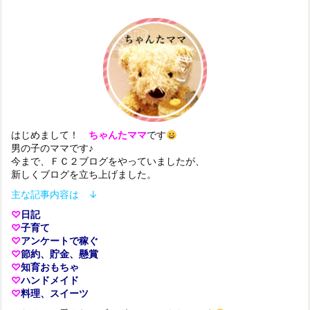
はじめまして！
ちゃんたママ
です
男の子のママです♪
今まで、ＦＣ２ブログをやっていましたが、
新しくブログを立ち上げました。
主な記事内容は ↓
♡
日記
♡
子育て
♡
アンケートで稼ぐ
♡
節約、貯金、懸賞
♡
知育おもちゃ
♡
ハンドメイド
♡
料理、スイーツ