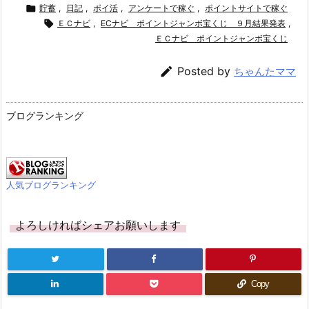

貯蓄
,
日記
,
ポイ活
,
アンケートで稼ぐ
,
ポイントサイトで稼ぐ

ＥＣナビ
,
ECナビ ポイントジャンボ宝くじ ９月結果発表
,
ＥＣナビ ポイントジャンボ宝くじ

Posted by
ちゃんたママ
ブログランキング
人気ブログランキング
よろしければシェアお願いします
Copy