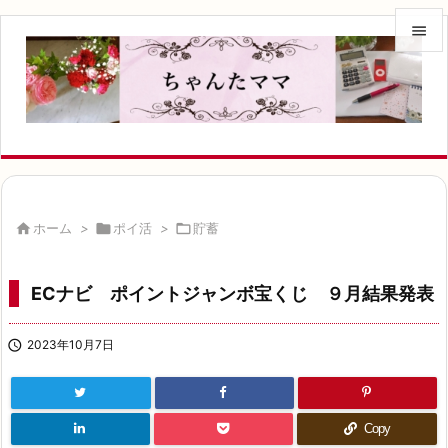


メニュ

サイド

前へ


ホーム
>

ポイ活
>

貯蓄
次へ

ECナビ ポイントジャンボ宝くじ ９月結果発表
検索

2023年10月7日
Copy