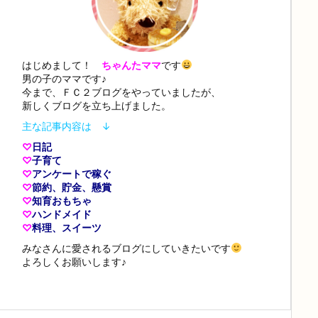
はじめまして！
ちゃんたママ
です
男の子のママです♪
今まで、ＦＣ２ブログをやっていましたが、
新しくブログを立ち上げました。
主な記事内容は ↓
♡
日記
♡
子育て
♡
アンケートで稼ぐ
♡
節約、貯金、懸賞
♡
知育おもちゃ
♡
ハンドメイド
♡
料理、スイーツ
みなさんに愛されるブログにしていきたいです
よろしくお願いします♪