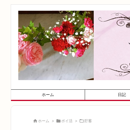
ホーム
日記

ホーム
>

ポイ活
>

貯蓄