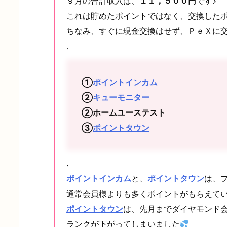
９月の合計収入は、
１１，５００円
です♪
これは貯めたポイントではなく、交換した
ちなみ、すぐに現金交換はせず、ＰｅＸに
.
①
ポイントインカム
②
キューモニター
②ホームユーステスト
③
ポイントタウン
.
ポイントインカム
と、
ポイントタウン
は、
通常会員様よりも多くポイントがもらえてい
ポイントタウン
は、先月までダイヤモンド
ランクが下がってしまいました