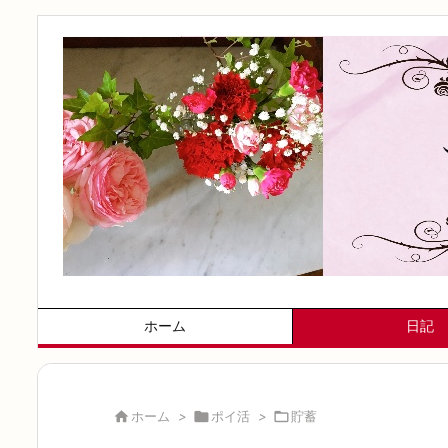
ホーム
日記

ホーム
>

ポイ活
>

貯蓄