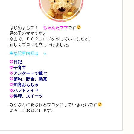
はじめまして！
ちゃんたママ
です
男の子のママです♪
今まで、ＦＣ２ブログをやっていましたが、
新しくブログを立ち上げました。
主な記事内容は ↓
♡
日記
♡
子育て
♡
アンケートで稼ぐ
♡
節約、貯金、懸賞
♡
知育おもちゃ
♡
ハンドメイド
♡
料理、スイーツ
みなさんに愛されるブログにしていきたいです
よろしくお願いします♪