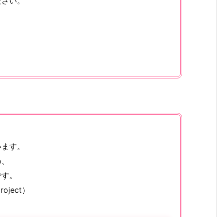
ださい。
います。
め、
です。
roject）