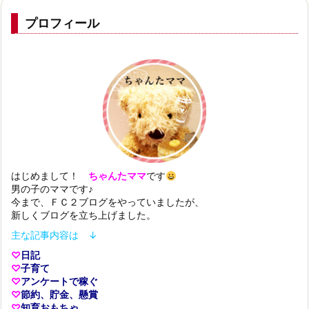
プロフィール
はじめまして！
ちゃんたママ
です
男の子のママです♪
今まで、ＦＣ２ブログをやっていましたが、
新しくブログを立ち上げました。
主な記事内容は ↓
♡
日記
♡
子育て
♡
アンケートで稼ぐ
♡
節約、貯金、懸賞
♡
知育おもちゃ