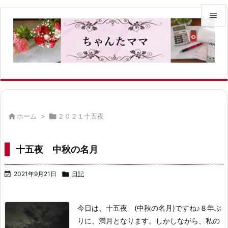


メニュ

サイド

前へ


ホーム
>

２０２１十五夜
次へ

十五夜 中秋の名月
検索

2021年9月21日

日記
今日は、十五夜 (中秋の名月)ですね♪
８年ぶ
りに、満月となります。
しかしながら、私の