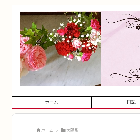
ホーム
日記

ホーム
>

太陽系