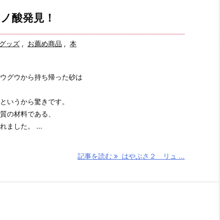
ノ酸発見！
グッズ
,
お薦め商品
,
本
ウグウから持ち帰った砂は
というから驚きです。
質の材料である、
ました。 ...
記事を読む
はやぶさ２ リュ ...