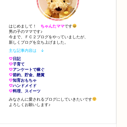
はじめまして！
ちゃんたママ
です
男の子のママです♪
今まで、ＦＣ２ブログをやっていましたが、
新しくブログを立ち上げました。
主な記事内容は ↓
♡
日記
♡
子育て
♡
アンケートで稼ぐ
♡
節約、貯金、懸賞
♡
知育おもちゃ
♡
ハンドメイド
♡
料理、スイーツ
みなさんに愛されるブログにしていきたいです
よろしくお願いします♪