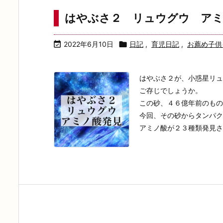
はやぶさ２ リュウグウ アミ

2022年6月10日

日記
,
育児日記
,
お薦め子供
はやぶさ２が、小惑星リュ
ご存じでしょうか。
この砂、４６億年前のもの
今回、その砂からタンパク
アミノ酸が２３種類発見され