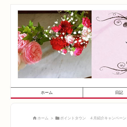
ホーム
日記

ホーム
>

ポイントタウン ４月紹介キャンペーン