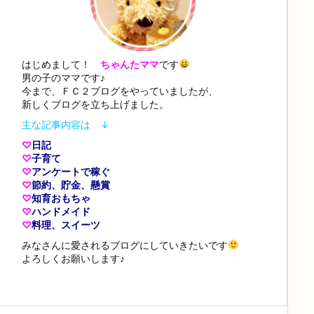
はじめまして！
ちゃんたママ
です
男の子のママです♪
今まで、ＦＣ２ブログをやっていましたが、
新しくブログを立ち上げました。
主な記事内容は ↓
♡
日記
♡
子育て
♡
アンケートで稼ぐ
♡
節約、貯金、懸賞
♡
知育おもちゃ
♡
ハンドメイド
♡
料理、スイーツ
みなさんに愛されるブログにしていきたいです
よろしくお願いします♪