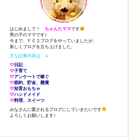
はじめまして！
ちゃんたママ
です
男の子のママです♪
今まで、ＦＣ２ブログをやっていましたが、
新しくブログを立ち上げました。
主な記事内容は ↓
♡
日記
♡
子育て
♡
アンケートで稼ぐ
♡
節約、貯金、懸賞
♡
知育おもちゃ
♡
ハンドメイド
♡
料理、スイーツ
みなさんに愛されるブログにしていきたいです
よろしくお願いします♪