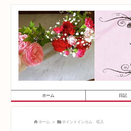
ホーム
日記

ホーム
>

ポイントインカム 収入