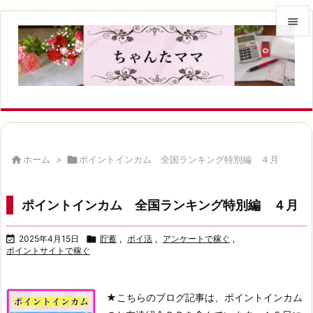


メニュ

サイド

前へ


ホーム
>

ポイントインカム 全国ランキング特別編 ４月
次へ

ポイントインカム 全国ランキング特別編 ４月
検索

2025年4月15日

貯蓄
,
ポイ活
,
アンケートで稼ぐ
,
ポイントサイトで稼ぐ
★こちらのブログ記事は、ポイントインカム