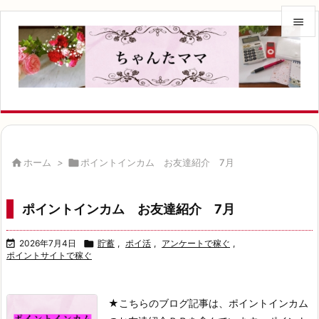


メニュ

サイド

前へ


ホーム
>

ポイントインカム お友達紹介 7月
次へ

ポイントインカム お友達紹介 7月
検索

2026年7月4日

貯蓄
,
ポイ活
,
アンケートで稼ぐ
,
ポイントサイトで稼ぐ
★こちらのブログ記事は、ポイントインカム