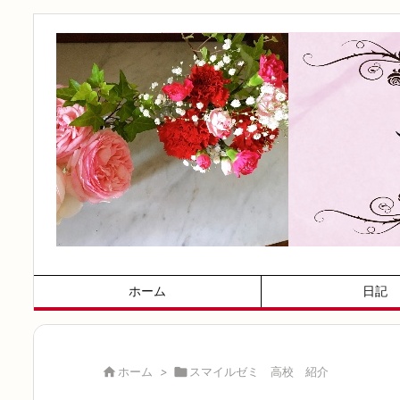
ホーム
日記

ホーム
>

スマイルゼミ 高校 紹介