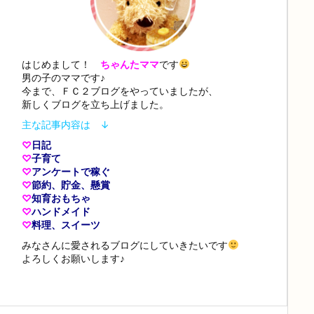
はじめまして！
ちゃんたママ
です
男の子のママです♪
今まで、ＦＣ２ブログをやっていましたが、
新しくブログを立ち上げました。
主な記事内容は ↓
♡
日記
♡
子育て
♡
アンケートで稼ぐ
♡
節約、貯金、懸賞
♡
知育おもちゃ
♡
ハンドメイド
♡
料理、スイーツ
みなさんに愛されるブログにしていきたいです
よろしくお願いします♪