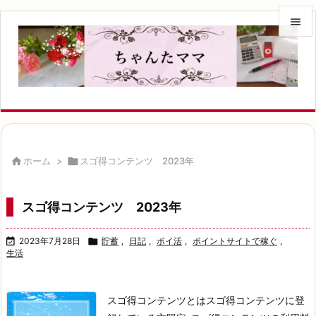


メニュ

サイド

前へ


ホーム
>

スゴ得コンテンツ 2023年
次へ

スゴ得コンテンツ 2023年
検索

2023年7月28日

貯蓄
,
日記
,
ポイ活
,
ポイントサイトで稼ぐ
,
生活
スゴ得コンテンツとはスゴ得コンテンツに登