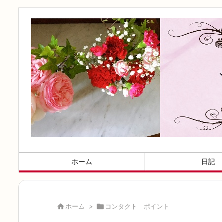
ホーム
日記

ホーム
>

コンタクト ポイント