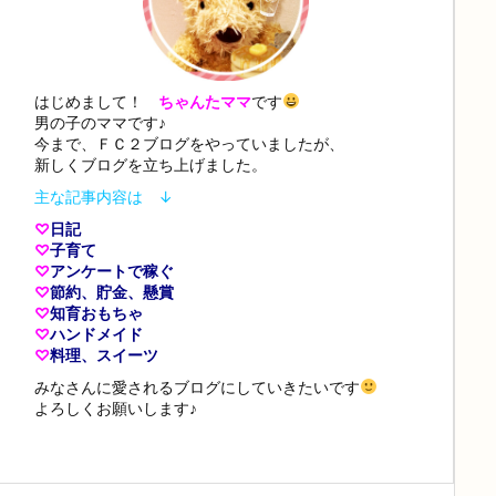
はじめまして！
ちゃんたママ
です
男の子のママです♪
今まで、ＦＣ２ブログをやっていましたが、
新しくブログを立ち上げました。
主な記事内容は ↓
♡
日記
♡
子育て
♡
アンケートで稼ぐ
♡
節約、貯金、懸賞
♡
知育おもちゃ
♡
ハンドメイド
♡
料理、スイーツ
みなさんに愛されるブログにしていきたいです
よろしくお願いします♪