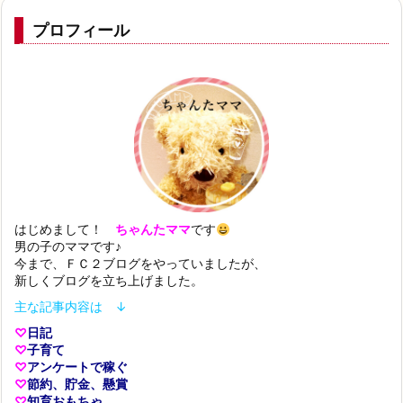
プロフィール
はじめまして！
ちゃんたママ
です
男の子のママです♪
今まで、ＦＣ２ブログをやっていましたが、
新しくブログを立ち上げました。
主な記事内容は ↓
♡
日記
♡
子育て
♡
アンケートで稼ぐ
♡
節約、貯金、懸賞
♡
知育おもちゃ