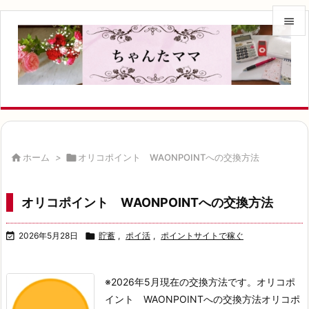


メニュ

サイド

前へ


ホーム
>

オリコポイント WAONPOINTへの交換方法
次へ

オリコポイント WAONPOINTへの交換方法
検索

2026年5月28日

貯蓄
,
ポイ活
,
ポイントサイトで稼ぐ
※2026年5月現在の交換方法です。
オリコポ
イント WAONPOINTへの交換方法オリコポ