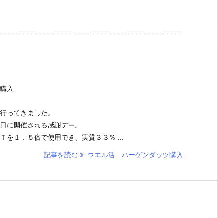
購入
行ってきました。
日に開催される感謝デー。
を１．５倍で使用でき、実質３３％ ...
記事を読む
ウエル活 ハーゲンダッツ購入