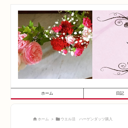
ホーム
日記

ホーム
>

ウエル活 ハーゲンダッツ購入