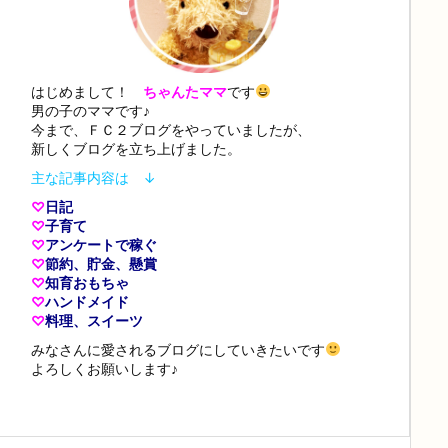
はじめまして！
ちゃんたママ
です
男の子のママです♪
今まで、ＦＣ２ブログをやっていましたが、
新しくブログを立ち上げました。
主な記事内容は ↓
♡
日記
♡
子育て
♡
アンケートで稼ぐ
♡
節約、貯金、懸賞
♡
知育おもちゃ
♡
ハンドメイド
♡
料理、スイーツ
みなさんに愛されるブログにしていきたいです
よろしくお願いします♪