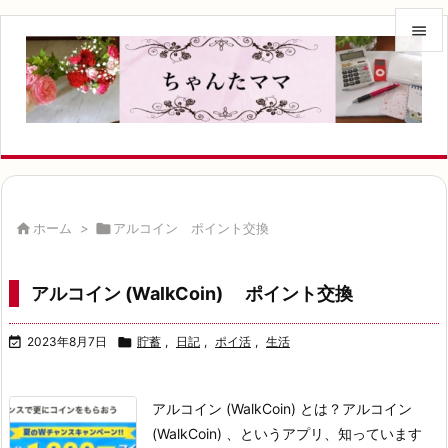


メニュ

サイド

前へ


ホーム
>

アルコイン ポイント交換
次へ

アルコイン (WalkCoin) ポイント交換
検索

2023年8月7日

貯蓄
,
日記
,
ポイ活
,
生活
アルコイン (WalkCoin) とは？アルコイン
(WalkCoin) 、というアプリ、知っています