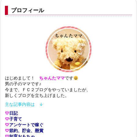
プロフィール
はじめまして！
ちゃんたママ
です
男の子のママです♪
今まで、ＦＣ２ブログをやっていましたが、
新しくブログを立ち上げました。
主な記事内容は ↓
♡
日記
♡
子育て
♡
アンケートで稼ぐ
♡
節約、貯金、懸賞
♡
知育おもちゃ