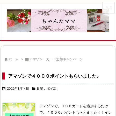


メニュ

サイド

前へ


ホーム
>

アマゾン カード追加キャンペーン
次へ

アマゾンで４０００ポイントもらいました♪
検索

2022年1月14日

日記
,
ポイ活
アマゾンで、ＪＣＢカードを追加するだけ
で、
４０００ポイントもらえました！！
イン