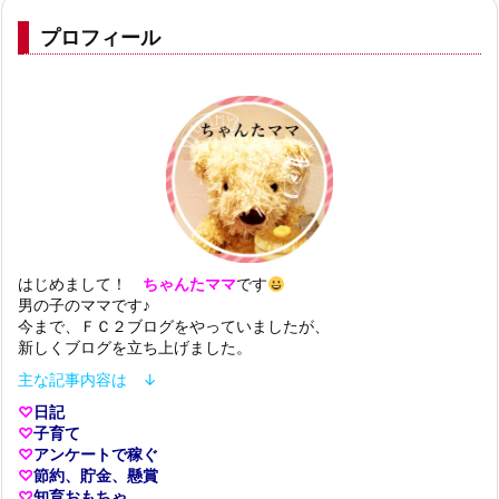
プロフィール
はじめまして！
ちゃんたママ
です
男の子のママです♪
今まで、ＦＣ２ブログをやっていましたが、
新しくブログを立ち上げました。
主な記事内容は ↓
♡
日記
♡
子育て
♡
アンケートで稼ぐ
♡
節約、貯金、懸賞
♡
知育おもちゃ